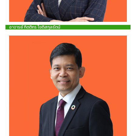
อาจารย์ กิตติกร โชติสกุลรัตน์