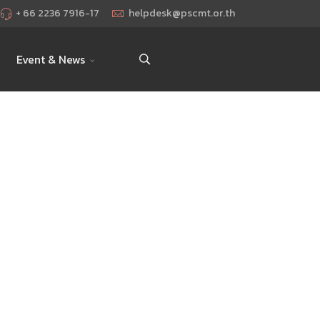
+ 66 2236 7916-17
helpdesk@pscmt.or.th
Event & News