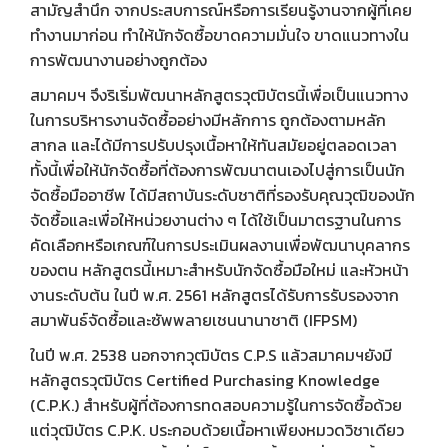
สามัญสำนึก จากประสบการณ์หรือการเรียนรู้งานจากผู้ที่เคย
ทำงานมาก่อน ทำให้นักจัดซื้อขาดความมั่นใจ ขาดแนวทางใน
การพัฒนางานอย่างถูกต้อง
สมาคมฯ จึงริเริ่มพัฒนาหลักสูตรวุฒิบัตรนี้เพื่อเป็นแนวทาง
ในการบริหารงานจัดซื้ออย่างมีหลักการ ถูกต้องตามหลัก
สากล และได้มีการปรับปรุงเนื้อหาให้ทันสมัยอยู่ตลอดเวลา
ทั้งนี้เพื่อให้นักจัดซื้อที่ต้องการพัฒนาตนเองไปสู่การเป็นนัก
จัดซื้อมืออาชีพ ได้มีสถาบันระดับชาติที่รองรับคุณวุฒิของนัก
จัดซื้อและเพื่อให้หน่วยงานต่าง ๆ ได้ใช้เป็นมาตรฐานในการ
คัดเลือกหรือเกณฑ์ในการประเมินผลงานเพื่อพัฒนาบุคลากร
ของตน หลักสูตรนี้เหมาะสำหรับนักจัดซื้อมือใหม่ และหัวหน้า
งานระดับต้น ในปี พ.ศ. 2561 หลักสูตรได้รับการรับรองจาก
สมาพันธ์จัดซื้อและซัพพลายเชนนานาชาติ (IFPSM)
ในปี พ.ศ. 2538 นอกจากวุฒิบัตร C.P.S แล้วสมาคมฯยังมี
หลักสูตรวุฒิบัตร Certified Purchasing Knowledge
(C.P.K.) สำหรับผู้ที่ต้องการทดสอบความรู้ในการจัดซื้อด้วย
แต่วุฒิบัตร C.P.K. ประกอบด้วยเนื้อหาเพียงหมวดวิชาเดียว