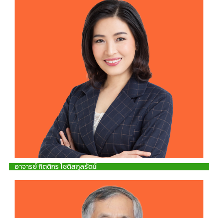
อาจารย์ กิตติกร โชติสกุลรัตน์