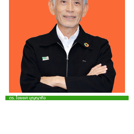
ดร. ไชยยศ บุญญากิจ