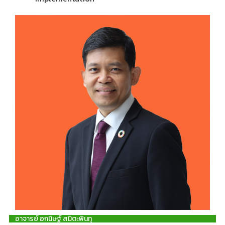
อาจารย์ อกนิษฐ์ สมิตะพินทุ