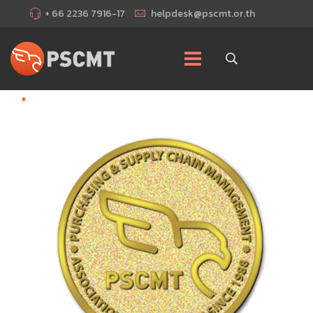
+ 66 2236 7916-17
helpdesk@pscmt.or.th
+