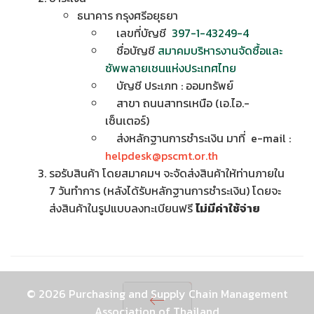
ธนาคาร กรุงศรีอยุธยา
เลขที่บัญชี
397-1-43249-4
ชื่อบัญชี
สมาคมบริหารงานจัดซื้อและ
ซัพพลายเชนแห่งประเทศไทย
บัญชี ประเภท : ออมทรัพย์
สาขา ถนนสาทรเหนือ (เอ.ไอ.-
เซ็นเตอร์)
ส่งหลักฐานการชำระเงิน มาที่ e-mail :
helpdesk@pscmt.or.th
รอรับสินค้า โดยสมาคมฯ จะจัดส่งสินค้าให้ท่านภายใน
7 วันทำการ (หลังได้รับหลักฐานการชำระเงิน) โดยจะ
ส่งสินค้าในรูปแบบลงทะเบียนฟรี
ไม่มีค่าใช้จ่าย
© 2026 Purchasing and Supply Chain Management
Association of Thailand