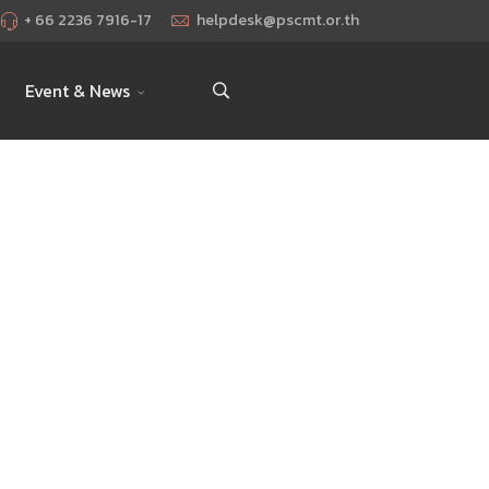
+ 66 2236 7916-17
helpdesk@pscmt.or.th
Event & News