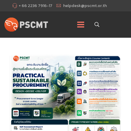
+ 66 2236 7916-17
helpdesk@pscmt.or.th