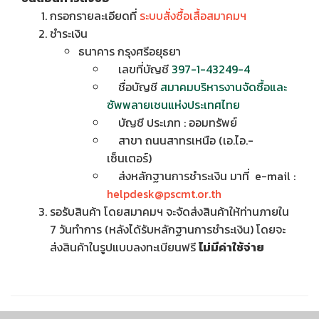
กรอกรายละเอียดที่
ระบบสั่งซื้อเสื้อสมาคมฯ
ชำระเงิน
ธนาคาร กรุงศรีอยุธยา
เลขที่บัญชี
397-1-43249-4
ชื่อบัญชี
สมาคมบริหารงานจัดซื้อและ
ซัพพลายเชนแห่งประเทศไทย
บัญชี ประเภท : ออมทรัพย์
สาขา ถนนสาทรเหนือ (เอ.ไอ.-
เซ็นเตอร์)
ส่งหลักฐานการชำระเงิน มาที่ e-mail :
helpdesk@pscmt.or.th
รอรับสินค้า โดยสมาคมฯ จะจัดส่งสินค้าให้ท่านภายใน
7 วันทำการ (หลังได้รับหลักฐานการชำระเงิน) โดยจะ
ส่งสินค้าในรูปแบบลงทะเบียนฟรี
ไม่มีค่าใช้จ่าย