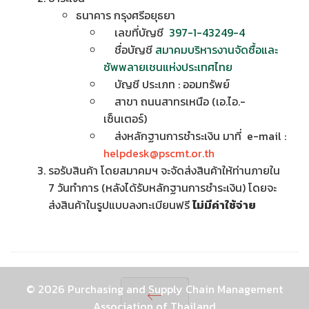
ธนาคาร กรุงศรีอยุธยา
เลขที่บัญชี
397-1-43249-4
ชื่อบัญชี
สมาคมบริหารงานจัดซื้อและ
ซัพพลายเชนแห่งประเทศไทย
บัญชี ประเภท : ออมทรัพย์
สาขา ถนนสาทรเหนือ (เอ.ไอ.-
เซ็นเตอร์)
ส่งหลักฐานการชำระเงิน มาที่ e-mail :
helpdesk@pscmt.or.th
รอรับสินค้า โดยสมาคมฯ จะจัดส่งสินค้าให้ท่านภายใน
7 วันทำการ (หลังได้รับหลักฐานการชำระเงิน) โดยจะ
ส่งสินค้าในรูปแบบลงทะเบียนฟรี
ไม่มีค่าใช้จ่าย
© 2026 Purchasing and Supply Chain Management
Association of Thailand