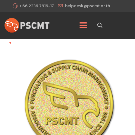
+ 66 2236 7916-17
helpdesk@pscmt.or.th
+