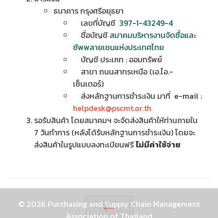
ธนาคาร กรุงศรีอยุธยา
เลขที่บัญชี
397-1-43249-4
ชื่อบัญชี
สมาคมบริหารงานจัดซื้อและ
ซัพพลายเชนแห่งประเทศไทย
บัญชี ประเภท : ออมทรัพย์
สาขา ถนนสาทรเหนือ (เอ.ไอ.-
เซ็นเตอร์)
ส่งหลักฐานการชำระเงิน มาที่ e-mail :
helpdesk@pscmt.or.th
รอรับสินค้า โดยสมาคมฯ จะจัดส่งสินค้าให้ท่านภายใน
7 วันทำการ (หลังได้รับหลักฐานการชำระเงิน) โดยจะ
ส่งสินค้าในรูปแบบลงทะเบียนฟรี
ไม่มีค่าใช้จ่าย
© 2026 Purchasing and Supply Chain Management
Association of Thailand