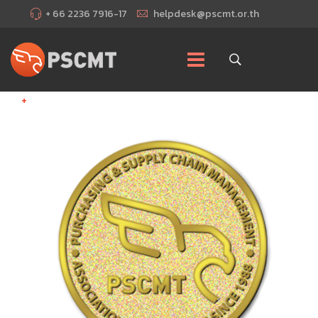
+ 66 2236 7916-17
helpdesk@pscmt.or.th
+