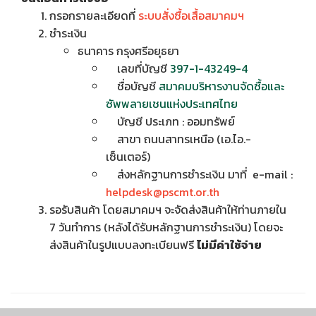
กรอกรายละเอียดที่
ระบบสั่งซื้อเสื้อสมาคมฯ
ชำระเงิน
ธนาคาร กรุงศรีอยุธยา
เลขที่บัญชี
397-1-43249-4
ชื่อบัญชี
สมาคมบริหารงานจัดซื้อและ
ซัพพลายเชนแห่งประเทศไทย
บัญชี ประเภท : ออมทรัพย์
สาขา ถนนสาทรเหนือ (เอ.ไอ.-
เซ็นเตอร์)
ส่งหลักฐานการชำระเงิน มาที่ e-mail :
helpdesk@pscmt.or.th
รอรับสินค้า โดยสมาคมฯ จะจัดส่งสินค้าให้ท่านภายใน
7 วันทำการ (หลังได้รับหลักฐานการชำระเงิน) โดยจะ
ส่งสินค้าในรูปแบบลงทะเบียนฟรี
ไม่มีค่าใช้จ่าย