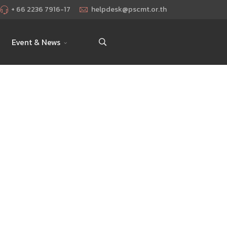
+ 66 2236 7916-17
helpdesk@pscmt.or.th
Event & News