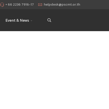
+ 66 2236 7916-17
helpdesk@pscmt.or.th
Event & News