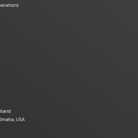
perations
ailand
t Omaha, USA