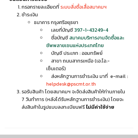
กรอกรายละเอียดที่
ระบบสั่งซื้อเสื้อสมาคมฯ
ชำระเงิน
ธนาคาร กรุงศรีอยุธยา
เลขที่บัญชี
397-1-43249-4
ชื่อบัญชี
สมาคมบริหารงานจัดซื้อและ
ซัพพลายเชนแห่งประเทศไทย
บัญชี ประเภท : ออมทรัพย์
สาขา ถนนสาทรเหนือ (เอ.ไอ.-
เซ็นเตอร์)
ส่งหลักฐานการชำระเงิน มาที่ e-mail :
helpdesk@pscmt.or.th
รอรับสินค้า โดยสมาคมฯ จะจัดส่งสินค้าให้ท่านภายใน
7 วันทำการ (หลังได้รับหลักฐานการชำระเงิน) โดยจะ
ส่งสินค้าในรูปแบบลงทะเบียนฟรี
ไม่มีค่าใช้จ่าย