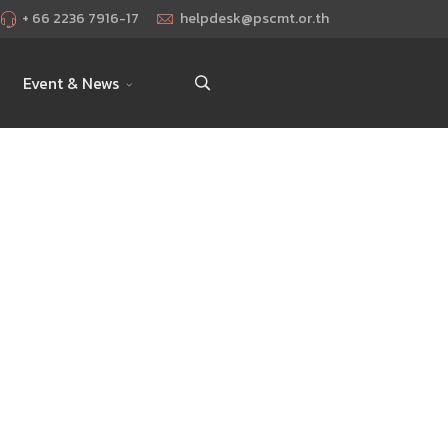
+ 66 2236 7916-17
helpdesk@pscmt.or.th
Event & News